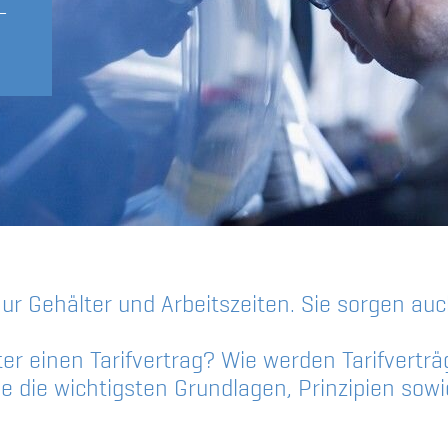
-
nur Gehälter und Arbeitszeiten. Sie sorgen auc
er einen Tarifvertrag? Wie werden Tarifvertr
ie die wichtigsten Grundlagen, Prinzipien sow