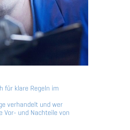
h für klare Regeln im
äge verhandelt und wer
ie Vor- und Nachteile von