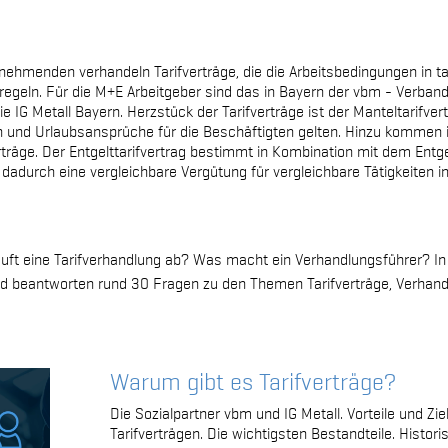
tnehmenden verhandeln Tarifverträge, die die Arbeitsbedingungen in t
 regeln. Für die M+E Arbeitgeber sind das in Bayern der vbm - Verban
die IG Metall Bayern. Herzstück der Tarifverträge ist der Manteltarifve
n und Urlaubsansprüche für die Beschäftigten gelten. Hinzu kommen i
träge. Der Entgelttarifvertrag bestimmt in Kombination mit dem Entge
dadurch eine vergleichbare Vergütung für vergleichbare Tätigkeiten in
 läuft eine Tarifverhandlung ab? Was macht ein Verhandlungsführer? I
 und beantworten rund 30 Fragen zu den Themen Tarifverträge, Verhan
Warum gibt es Tarifverträge?
Die Sozialpartner vbm und IG Metall. Vorteile und Ziel
Tarifverträgen. Die wichtigsten Bestandteile. Histo