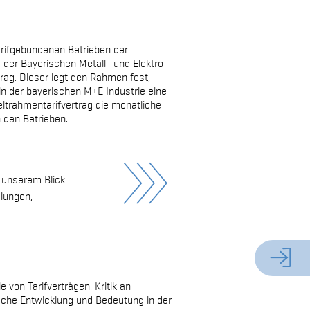
arifgebundenen Betrieben der
d der Bayerischen Metall- und Elektro-
rtrag. Dieser legt den Rahmen fest,
n der bayerischen M+E Industrie eine
ltrahmentarifvertrag die monatliche
 den Betrieben.
n unserem Blick
dlungen,
Zum
e von Tarifverträgen. Kritik an
rische Entwicklung und Bedeutung in der